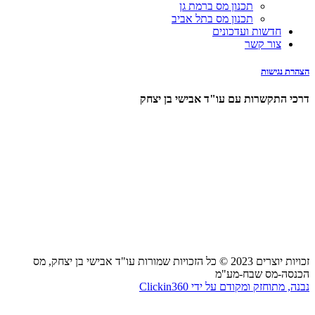
תכנון מס ברמת גן
תכנון מס בתל אביב
חדשות ועדכונים
צור קשר
הצהרת נגישות
דרכי התקשרות עם עו"ד אבישי בן יצחק
0723925302
avishay@abi-law.co.il
בדרך לפגישה אצלנו?
דרך מנחם בגין 144, תל אביב, בנין מידטאון, קומה 21
חדרה, הרברט סמואל 66, חדרה
זכויות יוצרים 2023 © כל הזכויות שמורות עו"ד אבישי בן יצחק, מס
הכנסה-מס שבח-מע"מ
נבנה, מתוחזק ומקודם על ידי Clickin360