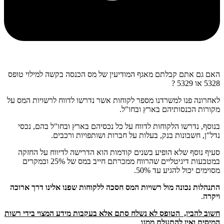
האם גם אתם קבלתם מאגף המודיעין של מס הכנסה בקשה למילוי טופס
5328 או 5329 ?
לאחרונה פנו למשרדנו מספר לקוחות אשר נדרשו לדווח לרשויות המס על
מקורות הכנסותיהם בארץ ובחו"ל.
בנוסף, נדרשו הלקוחות לדווח על כל נכסיהם בארץ ובחו"ל בהם, נכסי
נדל"ן, חשבונות בנק, בעלות על חברות ושותפויות ורכבים.
סעיף נוסף שלא הופיע בשנים קודמות הוא הדרישה לדיווח על החזקה
במטבעות דיגיטליים שהרווח ממכרתם חייב במס של 25% ובמקרים
מסוימים יכול להגיע עד 50%.
התנהלות נכונה מול רשויות המס חסכה ללקוחות שפנו אלינו דרך ארוכה
ויקרה
.
חשוב להבין, הטופס לא נשלח סתם אלא בעקבות מידע המצוי בידי רשות
המיסים ואין להתעלם ממנו
.