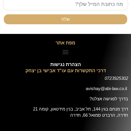
שלח
מפת אתר
הצהרת נגישות
דרכי התקשרות עם עו"ד אבישי בן יצחק
0723925302
avishay@abi-law.co.il
בדרך לפגישה אצלנו?
דרך מנחם בגין 144, תל אביב, בנין מידטאון, קומה 21
חדרה, הרברט סמואל 66, חדרה