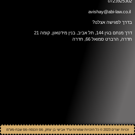
0723925302
avishay@abi-law.co.il
בדרך לפגישה אצלנו?
דרך מנחם בגין 144, תל אביב, בנין מידטאון, קומה 21
חדרה, הרברט סמואל 66, חדרה
זכויות יוצרים 2023 © כל הזכויות שמורות עו"ד אבישי בן יצחק, מס הכנסה-מס שבח-מע"מ