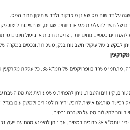
שגה על דרישות מס שאינן מוצדקות ולדרוש תיקון חבות המס.
ם של חשד להעלמות מס או דיווחים שגויים, יש חשיבות לייצוג מקצ
 להסדרים כספיים נוחים יותר, פריסת חובות או ביטול חיובים מיותר
יתן לבקש ביטול עיקולי חשבונות בנק, משכורות ונכסים במקרה של
רעננה היא עיר עם שוק נדל"ן מבוקש, הכולל דירו
ורים, קיזוזים והטבות, ניתן להפחית משמעותית את מס השבח על
ס רכישה מותאם אישית לרוכשי דירות למגורים ולמשקיעים בנדל"ן
י ביותר לתשלום מס על השכרת נכסים.
כרוכים במסים, אך ניתן להימנע מהם עם ייעוץ נכון.