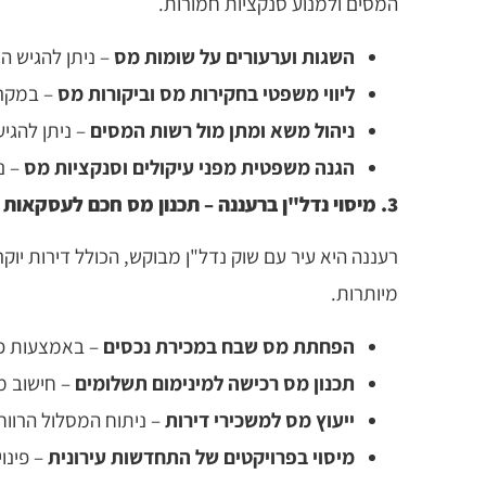
המסים ולמנוע סנקציות חמורות.
השגות וערעורים על שומות מס
– ניתן להגיש ה
ליווי משפטי בחקירות מס וביקורות מס
– במקרי
ניהול משא ומתן מול רשות המסים
– ניתן להגיע
הגנה משפטית מפני עיקולים וסנקציות מס
– נ
3. מיסוי נדל"ן ברעננה – תכנון מס חכם לעסקאות מקרקעין
מיותרות.
הפחתת מס שבח במכירת נכסים
– באמצעות פט
תכנון מס רכישה למינימום תשלומים
– חישוב מ
ייעוץ מס למשכירי דירות
– ניתוח המסלול הרווח
מיסוי בפרויקטים של התחדשות עירונית
– פינוי-בינוי ותמ"א 38 