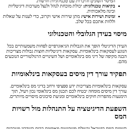
המיסוי השונים והיכרות עם טכנולוגיות חדשות.
בקיאות טכנולוגית:
יכולת מוכחת לנהל ולנצל מערכות דיגיטליות
ובינה מלאכותית.
זמינות ושירות אישי:
מתן שירות אישי וקרוב, כדי לענות על שאלות
וללוות אתכם בכל שלב.
מיסוי בעידן הגלובלי והטכנולוגי
העידן הדיגיטלי הופך את הגבולות הגיאוגרפיים לפחות משמעותיים בכל
הנוגע לעסקאות בינלאומיות. עסקאות דיגיטליות חוצות גבולות מצריכות
הבנה מקיפה של דיני מס בינלאומיים ושל השינויים הרגולטוריים הנובעים
מהם.
תפקיד עורך דין מיסים בעסקאות בינלאומיות
עסקאות בינלאומיות מצריכות ידע ספציפי ורחב בדיני מס בינלאומיים.
עורך דין מיסים מומחה יבטיח לכם תכנון מס בינלאומי נכון ויעיל, תוך
הימנעות מהפרות חוקים בינלאומיים ומניעת סיכונים מיסויים מיותרים.
השפעת הדיגיטציה על התנהלות מול רשויות
המס
רשויות המס בישראל ובעולם משקיעות מאמצים רבים בשדרוג מערכות