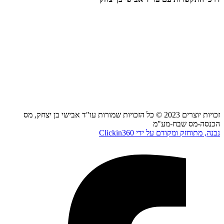
0723925302
avishay@abi-law.co.il
בדרך לפגישה אצלנו?
דרך מנחם בגין 144, תל אביב, בנין מידטאון, קומה 21
חדרה, הרברט סמואל 66, חדרה
זכויות יוצרים 2023 © כל הזכויות שמורות עו"ד אבישי בן יצחק, מס
הכנסה-מס שבח-מע"מ
נבנה, מתוחזק ומקודם על ידי Clickin360