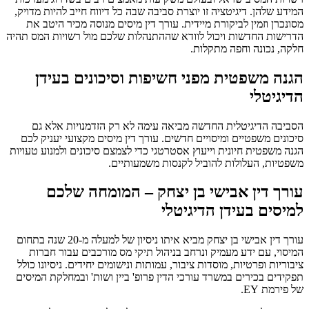
המידע שלהן. דיגיטציה זו יוצרת סביבה שבה כל דיווח חייב להיות מדויק,
מסונכרן וזמין לביקורת מיידית. עורך דין מיסים מנוסה מכיר היטב את
הדרישות החדשות ויכול לוודא שההתנהלות שלכם מול רשויות המס תהיה
חלקה, נכונה וחפה מתקלות.
הגנה משפטית מפני חשיפות וסיכונים בעידן
הדיגיטלי
הסביבה הדיגיטלית החדשה מביאה עימה לא רק הזדמנויות אלא גם
סיכונים משפטיים ומיסויים חדשים. עורך דין מיסים מקצועי יעניק לכם
הגנה משפטית חיונית וייעוץ אסטרטגי כדי לצמצם סיכונים ולמנוע טעויות
משפטיות, העלולות להוביל לקנסות משמעותיים.
עורך דין אבישי בן יצחק – המומחה שלכם
למיסים בעידן הדיגיטלי
עורך דין אבישי בן יצחק מביא איתו ניסיון של למעלה מ-20 שנה בתחום
המיסוי, עם ידע מעמיק ונרחב בניהול תיקי מס מורכבים עבור חברות
ציבוריות ופרטיות, מוסדות ציבור, עמותות ונישומים יחידים. ניסיונו כולל
תפקידים בכירים במשרד עורכי הדין פרופ' ביין ושות' ובמחלקת המיסים
של פירמת EY.