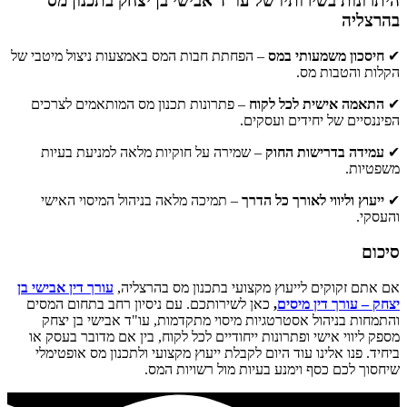
היתרונות בשירותיו של עו"ד אבישי בן יצחק בתכנון מס
בהרצליה
✔
חיסכון משמעותי במס
– הפחתת חבות המס באמצעות ניצול מיטבי של
הקלות והטבות מס.
✔
התאמה אישית לכל לקוח
– פתרונות תכנון מס המותאמים לצרכים
הפיננסיים של יחידים ועסקים.
✔
עמידה בדרישות החוק
– שמירה על חוקיות מלאה למניעת בעיות
משפטיות.
✔
ייעוץ וליווי לאורך כל הדרך
– תמיכה מלאה בניהול המיסוי האישי
והעסקי.
סיכום
אם אתם זקוקים לייעוץ מקצועי בתכנון מס בהרצליה,
עורך דין אבישי בן
יצחק – עורך דין מיסים
,
כאן לשירותכם. עם ניסיון רחב בתחום המסים
והתמחות בניהול אסטרטגיות מיסוי מתקדמות, עו"ד אבישי בן יצחק
מספק ליווי אישי ופתרונות ייחודיים לכל לקוח, בין אם מדובר בעסק או
ביחיד. פנו אלינו עוד היום לקבלת ייעוץ מקצועי ולתכנון מס אופטימלי
שיחסוך לכם כסף וימנע בעיות מול רשויות המס.