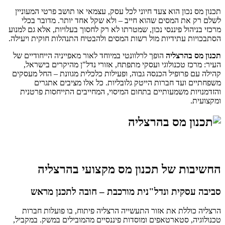
תכנון מס נכון הוא צעד חיוני לכל עסק, עצמאי או תושב פרטי המעוניין
לשלם רק את המסים שהוא חייב – ולא שקל אחד יותר. מדובר בכלי
מרכזי בניהול פיננסי נכון, שמטרתו לא רק לחסוך בעלויות, אלא גם למנוע
הסתבכויות עתידיות מול רשות המסים ולהבטיח התנהלות חוקית ויעילה.
תכנון מס בהרצליה
הופך לרלוונטי במיוחד לאור מאפייניה הייחודיים של
העיר: מרכז טכנולוגי ועסקי מתפתח, אזורי נדל"ן מהיקרים בישראל,
קהילה עם פרופיל הכנסה גבוה, ופעילות כלכלית מגוונת – החל מעסקים
משפחתיים ועד חברות הייטק גלובליות. כל אלו מציבים אתגרים
והזדמנויות משמעותיים בתחום המיסוי, המחייבים התייחסות פרטנית
ומקצועית.
החשיבות של תכנון מס מקצועי בהרצליה
סביבה עסקית ונדל"נית מורכבת – חובה לתכנן מראש
הרצליה כוללת את אזור התעשייה הרצליה פיתוח, בו פועלות חברות
טכנולוגיה, סטארטאפים ומוסדות פיננסיים מהמובילים במשק. במקביל,