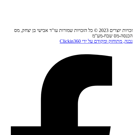
דרך מנחם בגין 144, תל אביב, בנין מידטאון, קומה 21
חדרה, הרברט סמואל 66, חדרה
זכויות יוצרים 2023 © כל הזכויות שמורות עו"ד אבישי בן יצחק, מס
הכנסה-מס שבח-מע"מ
נבנה, מתוחזק ומקודם על ידי Clickin360