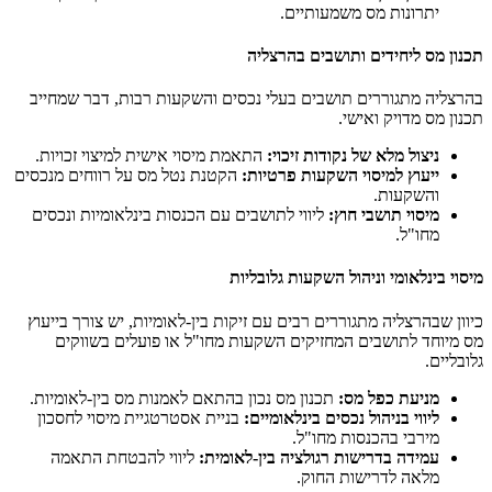
יתרונות מס משמעותיים.
תכנון מס ליחידים ותושבים בהרצליה
בהרצליה מתגוררים תושבים בעלי נכסים והשקעות רבות, דבר שמחייב
תכנון מס מדויק ואישי.
ניצול מלא של נקודות זיכוי:
התאמת מיסוי אישית למיצוי זכויות.
ייעוץ למיסוי השקעות פרטיות:
הקטנת נטל מס על רווחים מנכסים
והשקעות.
מיסוי תושבי חוץ:
ליווי לתושבים עם הכנסות בינלאומיות ונכסים
מחו"ל.
מיסוי בינלאומי וניהול השקעות גלובליות
כיוון שבהרצליה מתגוררים רבים עם זיקות בין-לאומיות, יש צורך בייעוץ
מס מיוחד לתושבים המחזיקים השקעות מחו"ל או פועלים בשווקים
גלובליים.
מניעת כפל מס:
תכנון מס נכון בהתאם לאמנות מס בין-לאומיות.
ליווי בניהול נכסים בינלאומיים:
בניית אסטרטגיית מיסוי לחסכון
מירבי בהכנסות מחו"ל.
עמידה בדרישות רגולציה בין-לאומית:
ליווי להבטחת התאמה
מלאה לדרישות החוק.