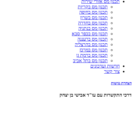
תכנון מס אזורי שירות
תכנון מס בקריות
תכנון מס בחיפה
תכנון מס בשרון
תכנון מס בחדרה
תכנון מס בנתניה
תכנון מס בכפר סבא
תכנון מס ברעננה
תכנון מס בהרצליה
תכנון מס במרכז
תכנון מס ברמת גן
תכנון מס בתל אביב
חדשות ועדכונים
צור קשר
הצהרת נגישות
דרכי התקשרות עם עו"ד אבישי בן יצחק
0723925302
avishay@abi-law.co.il
בדרך לפגישה אצלנו?