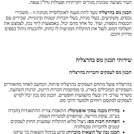
העיר מציעה שכונות מגורים יוקרתיות ופעילות נדל"ן ענפה.
תכנון מס בהרצליה
נועד לתת מענה לאוכלוסייה מגוונת זו – משכירי
נכסים, משקיעים, בעלי מניות, בעלי חברות קטנות ובינוניות, שכירים עם
הכנסות נוספות, ועוד. כל אחד מהם יכול, באמצעות ליווי נכון, לצמצם את
תשלומי המס, לנצל את ההקלות המגיעות לו כחוק, ולהבטיח ניהול כספים
מדויק וחכם.
שירותי תכנון מס בהרצליה
תכנון מס לעסקים וחברות בהרצליה
בהרצליה פועל מתחם העסקים בהרצליה פיתוח, הנחשב לאחד מהאזורים
העסקיים המובילים בארץ, בו ממוקמות חברות הייטק, קרנות השקעה,
משרדי עורכי דין ובעלי מקצועות חופשיים. תכנון מס נכון יכול לסייע
לעסקים למקסם רווחים ולמזער חיובי מס.
בחירת מבנה עסקי אופטימלי:
התאמת צורת ההתאגדות (חברה
בע"מ, עוסק מורשה, שותפות) למטרות העסק.
הפחתת חבות מס:
ניצול מלוא ההקלות שמעניק החוק לעסקים
קטנים ולחברות טכנולוגיה.
תכנון נכון של הוצאות מוכרות:
סיוע בניהול הוצאות כך שיקנו