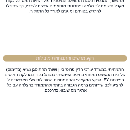
מתפשר, המבטיח השגת התוצאה המיטבית מול רשויות המס. כל לקוח
מקבל תשומת לב מלאה ופתרונות מותאמים אישית לצרכיו, כך שתוכלו
להרגיש בטוחים ומוגנים לאורך כל התהליך.
רקע מרשים והתמחויות מובילות
התמחיתי במשרד עורכי הדין פרופ' ביין ושות' תחת סגן נשיא (בדימוס)
של בית המשפט המחוזי בחיפה ושימשתי כמנהל בכיר במחלקת המיסים
בפירמת EY. הרקע המקצועי וההתמחויות המובילות שלי מאפשרים לי
להציע לכם שירותים ברמה הגבוהה ביותר ולהתמודד בהצלחה עם כל
אתגר מס שיבוא בדרככם.