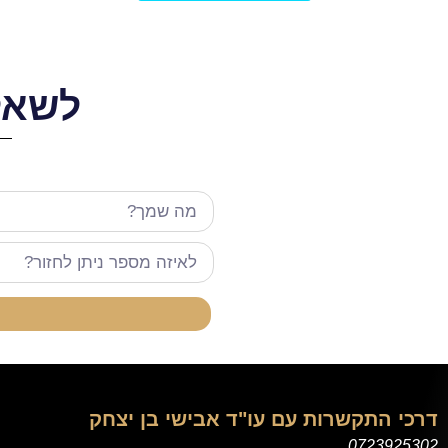
לשאלו
דרכי התקשרות עם עו"ד אבישי בן יצחק
0723925302